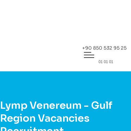
+90 850 532 95 25
01
01
01
Lymp Venereum - Gulf
Region Vacancies