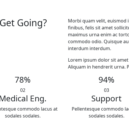
Get Going?
Morbi quam velit, euismod i
finibus, felis sit amet sollic
maximus urna enim ac tortor
commodo odio. Quisque auct
interdum interdum.
Lorem ipsum dolor sit amet 
Aliquam in hendrerit urna. 
78
%
94
%
02
03
Medical Eng.
Support
ntesque commodo lacus at
Pellentesque commodo la
sodales sodales.
sodales sodales.