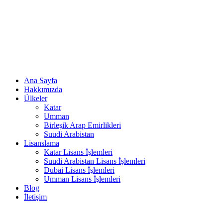
Ana Sayfa
Hakkımızda
Ülkeler
Katar
Umman
Birleşik Arap Emirlikleri
Suudi Arabistan
Lisanslama
Katar Lisans İşlemleri
Suudi Arabistan Lisans İşlemleri
Dubai Lisans İşlemleri
Umman Lisans İşlemleri
Blog
İletişim