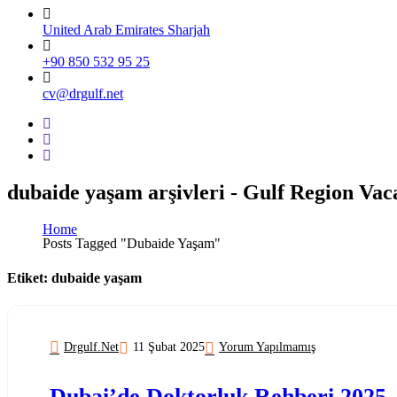
United Arab Emirates Sharjah
+90 850 532 95 25
cv@drgulf.net
dubaide yaşam arşivleri - Gulf Region Va
Home
Posts Tagged "dubaide Yaşam"
Etiket:
dubaide yaşam
Drgulf.net
11 Şubat 2025
Yorum Yapılmamış
Dubai’de Doktorluk Rehberi 2025