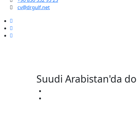
+90 850 532 95 25
cv@drgulf.net
Suudi Arabistan'da dok